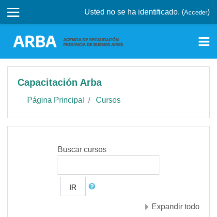
Saltar a contenido principal
Usted no se ha identificado. (
)
Acceder
Capacitación Arba
Página Principal
Cursos
Buscar cursos
IR
Expandir todo