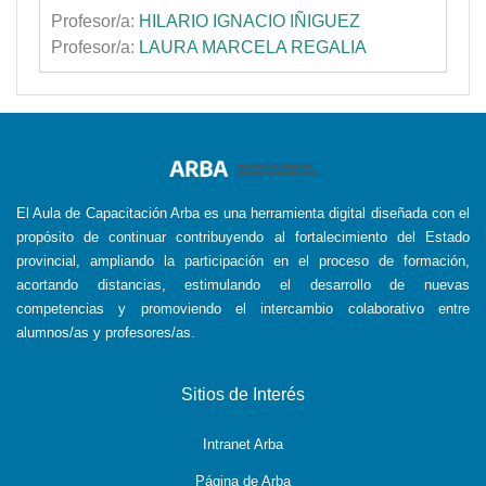
los impuestos y sus correspondientes sistemas
Profesor/a:
HILARIO IGNACIO IÑIGUEZ
recaudatorios, un tratamiento unicado de las
Profesor/a:
LAURA MARCELA REGALIA
modicaciones por parte de las áreas de la
Agencia encargadas de la atención de las
consultas del contribuyente.
Modalidad:
Presencial
Fecha:
31 de mayo 2013.
Destino:
La
Plata.
El Aula de Capacitación Arba es una herramienta digital diseñada con el
propósito de continuar contribuyendo al fortalecimiento del Estado
provincial, ampliando la participación en el proceso de formación,
acortando distancias, estimulando el desarrollo de nuevas
competencias y promoviendo el intercambio colaborativo entre
alumnos/as y profesores/as.
Sitios de Interés
Intranet Arba
Página de Arba